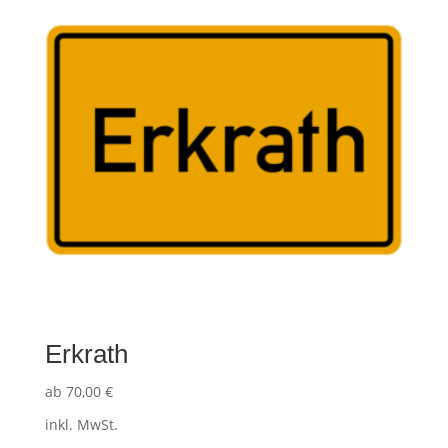
Erkrath
ab
70,00
€
inkl. MwSt.