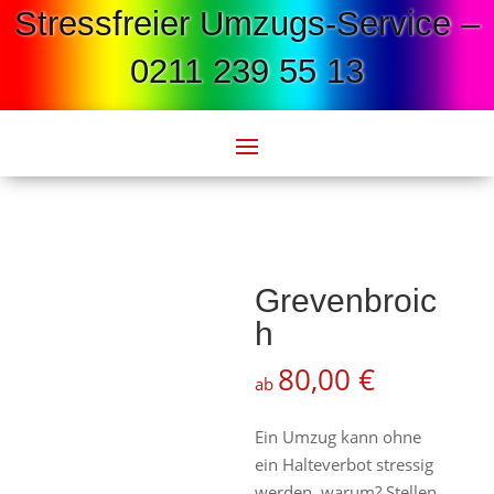
Stressfreier Umzugs-Service –
0211 239 55 13
Grevenbroic
h
80,00
€
ab
Ein Umzug kann ohne
ein Halteverbot stressig
werden, warum? Stellen