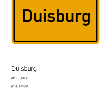
Duisburg
ab
85,00
€
inkl. MwSt.