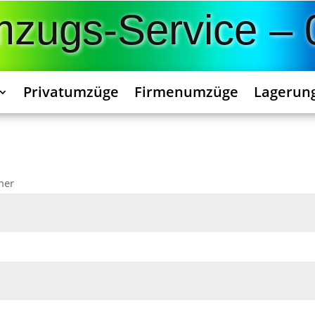
Umzugs-Service –
Privatumzüge
Firmenumzüge
Lagerun
mmer