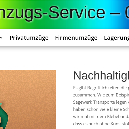
Umzugs-Service –
Privatumzüge
Firmenumzüge
Lagerun
Nachhaltig
Es gibt Begrifflichkeiten di
zusammen. Wie zum Beispie
Sägewerk Transporte legen v
haben schon viele kleine Sch
wir mal mit dem Klebeband:
dass es auch ohne Kunststof