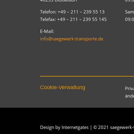
Telefon: +49 – 211 – 239 55 13
Sam
Telefax: +49 – 211 – 239 55 145
09:0
E-Mail:
info@saegewerk-transporte.de
Cookie-Verwaltung
Priv
änd
Design by
Internetgates
| © 2021 saegewerk-