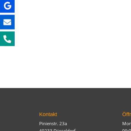
Kontakt
Öff
Pinienstr. 23a
Mont
40233 Düsseldorf
09:0