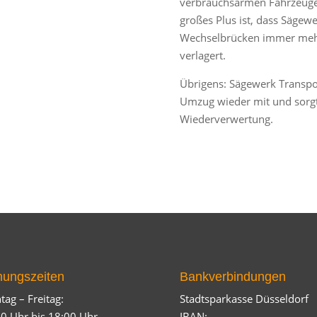
verbrauchsarmen Fahrzeuge
großes Plus ist, dass Sägew
Wechselbrücken immer mehr 
verlagert.
Übrigens: Sägewerk Transpo
Umzug wieder mit und sorgt
Wiederverwertung.
nungszeiten
Bankverbindungen
ag – Freitag:
Stadtsparkasse Düsseldorf
0 Uhr bis 18:00 Uhr
IBAN: