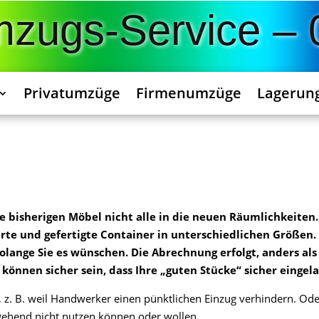
Umzugs-Service –
Privatumzüge
Firmenumzüge
Lagerun
ie bisherigen Möbel nicht alle in die neuen Räumlichkeiten.
te und gefertigte Container in unterschiedlichen Größen. 
lange Sie es wünschen. Die Abrechnung erfolgt, anders als 
 können sicher sein, dass Ihre „guten Stücke“ sicher eingel
 z. B. weil Handwerker einen pünktlichen Einzug verhindern. Ode
gehend nicht nutzen können oder wollen.